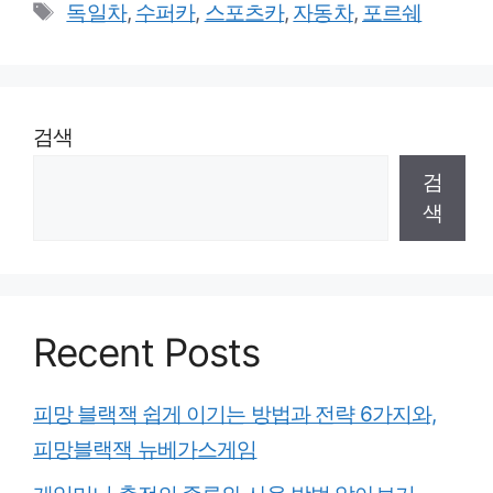
Tags
독일차
,
수퍼카
,
스포츠카
,
자동차
,
포르쉐
검색
검
색
Recent Posts
피망 블랙잭 쉽게 이기는 방법과 전략 6가지와,
피망블랙잭 뉴베가스게임