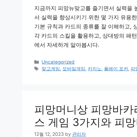
지금까지 피망뉴맞고를 즐기면서 실력을 높
서 실력을 향상시키기 위한 몇 가지 유용
기본 규칙과 카드의 종류를 잘 이해하고, 
각 카드의 스킬을 활용하고, 상대방의 패턴
에서 자세하게 알아봅시다.
Categories
Uncategorized
Tags
맞고게임
,
모바일게임
,
카지노
,
플레이 포커
,
피
피망머니상 피망바카
스 게임 3가지와 피
12월 12, 2023
by
관리자