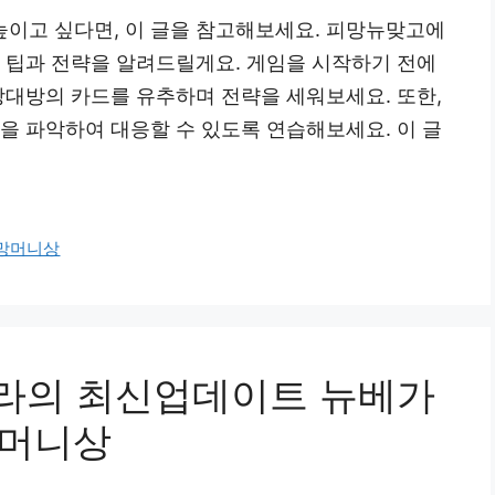
이고 싶다면, 이 글을 참고해보세요. 피망뉴맞고에
한 팁과 전략을 알려드릴게요. 게임을 시작하기 전에
상대방의 카드를 유추하며 전략을 세워보세요. 또한,
을 파악하여 대응할 수 있도록 연습해보세요. 이 글
망머니상
라의 최신업데이트 뉴베가
망머니상